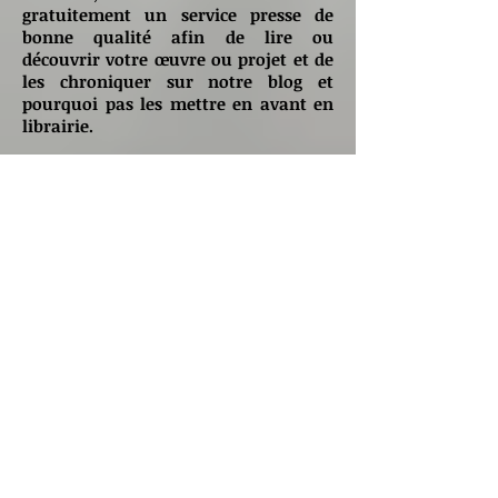
gratuitement un service presse de
bonne qualité afin de lire ou
découvrir votre œuvre ou projet et de
les chroniquer sur notre blog et
pourquoi pas les mettre en avant en
librairie.
Les modalités se feront en discussion
privée via notre page Facebook :
Charente Périgord
ou blog contact ci-
dessous.